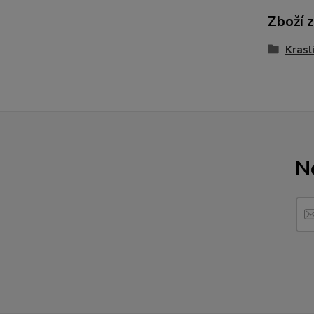
Zboží 
Krasl
N