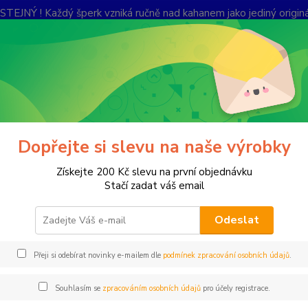
Ý ! Každý šperk vzniká ručně nad kahanem jako jediný originál.
lerie
Kontakty
Ochrana soukromí
Nevíte
Hledat
+420
Po-Pá,
raslice
Kraslice
Dopřejte si slevu na naše výrobky
lice
Získejte 200 Kč slevu na první objednávku
Stačí zadat váš email
Odeslat
Ručn
Přeji si odebírat novinky e-mailem dle
podmínek zpracování osobních údajů
.
Ručně 
popis
Souhlasím se
zpracováním osobních údajů
pro účely registrace.