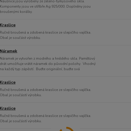
Náušnice jsou vyrobeny ze zeleno-tyrkysového skla.
Komponenty jsou ve stříbře Ag 925/000. Doplněny jsou
broušenými korálky.
Kraslice
Ručně broušená a zdobená kraslice ze slepičího vajíčka.
Obal je součást výrobku.
Náramek
Náramek je vytvořen z modrého a hnědého skla. Paměťový
drát umožňuje vrátit náramek do původní polohy. Vhodný
na každý typ zápěstí. Buďte originální, buďte svá
Kraslice
Ručně broušená a zdobená kraslice ze slepičího vajíčka.
Obal je součástí výrobku.
Kraslice
Ručně broušená a zdobená kraslice ze slepičího vajíčka.
Obal je součástí výrobku.