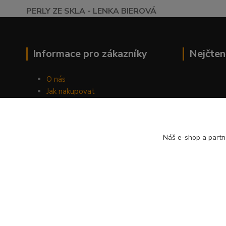
PERLY ZE SKLA - LENKA BIEROVÁ
Informace pro zákazníky
Nejčten
O nás
Jak nakupovat
Obchodní podmínky
Fotogalerie
Kontakty
Náš e-shop a partn
Blog