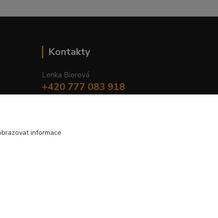
Kontakty
Lenka Bierová
+420 777 083 918
Po-Pá, 8.00 - 20.00
lenka.bierova@seznam.cz
obrazovat informace
Vytvořeno na
Eshop-rychle.cz