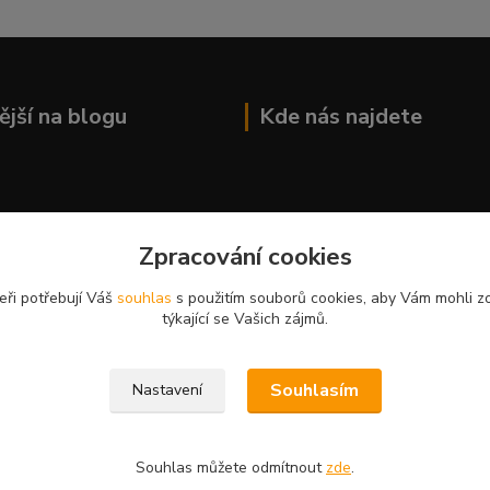
ější na blogu
Kde nás najdete
Zpracování cookies
eři potřebují Váš
souhlas
s použitím souborů cookies, aby Vám mohli z
týkající se Vašich zájmů.
Souhlasím
Nastavení
Souhlas můžete odmítnout
zde
.