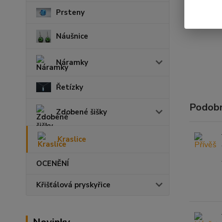
Prsteny
Náušnice
Náramky
Řetízky
Podobn
Zdobené šišky
Kraslice
OCENĚNÍ
Křišťálová pryskyřice