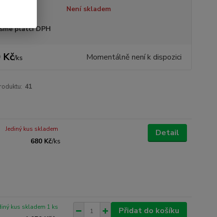
tupnost
Není skladem
sme plátci DPH
 Kč
Momentálně není k dispozici
/
ks
roduktu:
41
Jediný kus skladem
Detail
680 Kč
/
ks
diný kus skladem 1 ks
Přidat do košíku