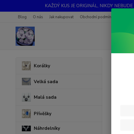
KAŽDÝ KUS JE ORIGINÁL, NIKDY NEBUDE STEJN
Blog
O nás
Jak nakupovat
Obchodní podmínky
Fotoga
Úvod
K
Korálky
Kras
Velká sada
Malá sada
Přívěšky
Náhrdelníky