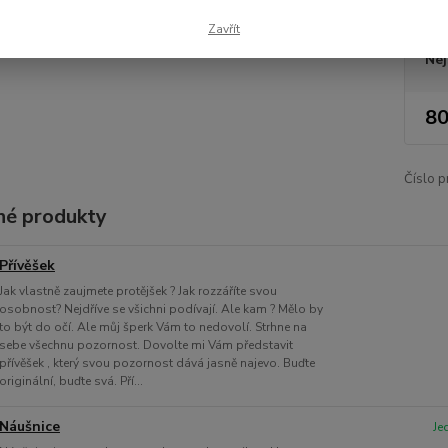
Dos
Zavřít
Nej
80
Číslo p
é produkty
Přívěšek
Jak vlastně zaujmete protějšek ? Jak rozzáříte svou
osobnost? Nejdříve se všichni podívají. Ale kam ? Mělo by
to být do očí. Ale můj šperk Vám to nedovolí. Strhne na
sebe všechnu pozornost. Dovolte mi Vám představit
přívěšek , který svou pozornost dává jasně najevo. Buďte
originální, buďte svá. Pří...
Náušnice
Je