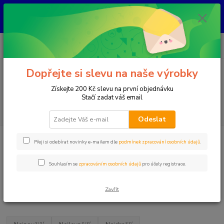
KAŽDÝ KUS JE ORIGINÁL, NIKDY NEBUDE STEJNÝ ! Každý šperk vzniká
ručně nad kahanem jako jediný originál. Jakmile se prodá, už ho znovu
nevytvořím.
0
ks
+420 777 083 918
za
0 Kč
Po-Pá, 8.00 - 20.00
Dopřejte si slevu na naše výrobky
Menu
Získejte 200 Kč slevu na první objednávku
Stačí zadat váš email
Hledat
Odeslat
Úvod
Křišťálová pryskyřice
Hvězdy
Přeji si odebírat novinky e-mailem dle
podmínek zpracování osobních údajů
.
Hvězdy
Souhlasím se
zpracováním osobních údajů
pro účely registrace.
Hvězdy jsou vyrobeny z křišťálové pryskyřice. Každá je originální
Zavřít
barvou. Můžou být i fosforové. Vždy originální varianta výrobku.