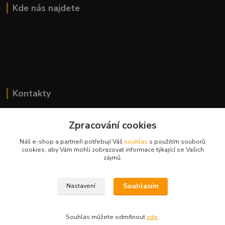
Kde nás najdete
Kontakty
Lenka Bierová
+420 777 083 918
Zpracování cookies
Po-Pá, 8.00 - 20.00
Náš e-shop a partneři potřebují Váš
souhlas
s použitím souborů
cookies, aby Vám mohli zobrazovat informace týkající se Vašich
lenka.bierova@seznam.cz
zájmů.
Souhlasím
Nastavení
Souhlas můžete odmítnout
zde
.
Vytvořeno na
Eshop-rychle.cz