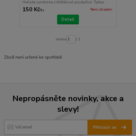
Hvězda vyrobena z křišťálové pryskyřice. Tyrkys
150 Kč
Není skladem
/
ks
Detail
strana
z 1
Zboží není určené ke spotřebě
Nepropásněte novinky, akce a
slevy!
Přihlásit se