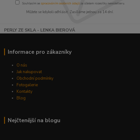
Souhlasím se
zpracováním osobních údajů
za účelem rozesílky newsletteru.
Můžete se kdykoli odhlásit. Zasíláme jednou za 14 dní.
PERLY ZE SKLA - LENKA BIEROVÁ
Informace pro zákazníky
O nás
Jak nakupovat
Obchodní podmínky
Fotogalerie
Kontakty
Blog
Nejčtenější na blogu