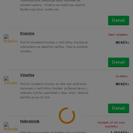
Paměťový drát umožňuje vrátit náramek do
původní polohy. Vhodný na každý typ zápěstí.
Buďte originální, buďte svá
Detail
Kraslice
Není skladem
Ručně broušená kraslice z naší dílny. Kraslice je
80 Kč
/
ks
vybroušena ze slepičího vajíčka. Obal je součástí
výrobku.
Detail
Vinutka
na dotaz
Ručně vyrobená vinutka ze skla nad sklářským
80 Kč
/
ks
kahanem z naší dílny. Korálek je fialové barvy s
motivem kytičky uprostřed z obou stran. Velikost
perličky je cca 10 mm.
Detail
Náhrdelník
Výrobek už má svou
majitelku
Náhrdelní je vyroben ze šedého skla s motivem
1 410 Kč
/
ks