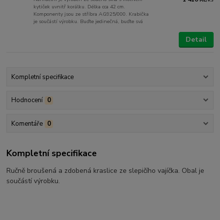
kytiček uvnitř korálku. Délka cca 42 cm.
Komponenty jsou ze stříbra AG925/000. Krabička
je součástí výrobku. Buďte jedinečná, buďte svá
Detail
Kompletní specifikace
Hodnocení
0
Komentáře
0
Kompletní specifikace
Ručně broušená a zdobená kraslice ze slepičího vajíčka. Obal je
součástí výrobku.