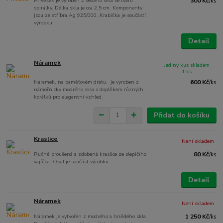
Přívěšek je vyroben z šedého skla ve tvaru
300 Kč
/
ks
spirálky. Délka skla je cca 2,5 cm. Komponenty
jsou ze stříbra Ag 925/000. Krabička je součástí
výrobku.
Detail
Náramek
Jediný kus skladem
1 ks
Náramek, na paměťovém drátu, je vyroben z
600 Kč
/
ks
námořnicky modrého skla s doplňkem různých
korálků pro elegantní vzhled.
Přidat do košíku
Kraslice
Není skladem
Ručně broušená a zdobená kraslice ze slepičího
80 Kč
/
ks
vajíčka. Obal je součást výrobku.
Detail
Náramek
Není skladem
Náramek je vytvořen z modrého a hnědého skla.
1 250 Kč
/
ks