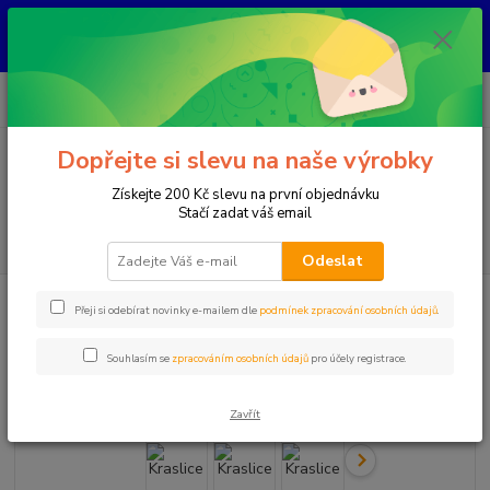
KAŽDÝ KUS JE ORIGINÁL, NIKDY NEBUDE STEJNÝ ! Každý šperk vzniká
ručně nad kahanem jako jediný originál. Jakmile se prodá, už ho znovu
nevytvořím.
0
ks
+420 777 083 918
za
0 Kč
Po-Pá, 8.00 - 20.00
Dopřejte si slevu na naše výrobky
Menu
Získejte 200 Kč slevu na první objednávku
Stačí zadat váš email
Hledat
Odeslat
Úvod
Kraslice
Kraslice
Přeji si odebírat novinky e-mailem dle
podmínek zpracování osobních údajů
.
Kraslice
Souhlasím se
zpracováním osobních údajů
pro účely registrace.
Zavřít