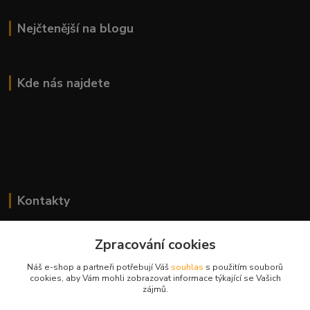
Nejčtenější na blogu
Kde nás najdete
Kontakty
Lenka Bierová
+420 777 083 918
Zpracování cookies
Po-Pá, 8.00 - 20.00
Náš e-shop a partneři potřebují Váš
souhlas
s použitím souborů
cookies, aby Vám mohli zobrazovat informace týkající se Vašich
lenka.bierova@seznam.cz
zájmů.