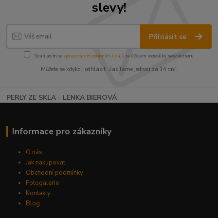
slevy!
Přihlásit se
Souhlasím se
zpracováním osobních údajů
za účelem rozesílky newsletteru.
Můžete se kdykoli odhlásit. Zasíláme jednou za 14 dní.
PERLY ZE SKLA - LENKA BIEROVÁ
Informace pro zákazníky
O nás
Jak nakupovat
Obchodní podmínky
Fotogalerie
Kontakty
Blog