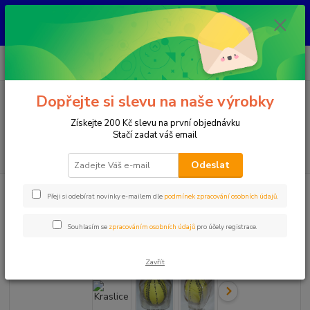
KAŽDÝ KUS JE ORIGINÁL, NIKDY NEBUDE STEJNÝ ! Každý šperk vzniká
ručně nad kahanem jako jediný originál. Jakmile se prodá, už ho znovu
nevytvořím.
0
ks
+420 777 083 918
za
0 Kč
Po-Pá, 8.00 - 20.00
Dopřejte si slevu na naše výrobky
Menu
Získejte 200 Kč slevu na první objednávku
Stačí zadat váš email
Hledat
Odeslat
Úvod
Kraslice
Kraslice
Přeji si odebírat novinky e-mailem dle
podmínek zpracování osobních údajů
.
Kraslice
Souhlasím se
zpracováním osobních údajů
pro účely registrace.
Zavřít