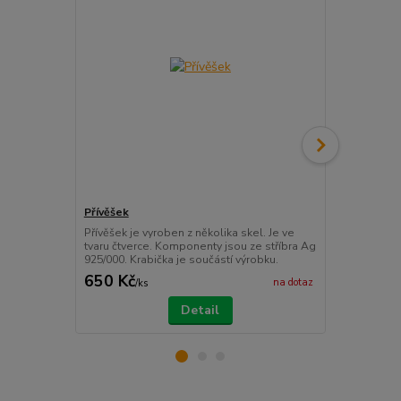
Přívěšek
Kraslice
Přívěšek je vyroben z několika skel. Je ve
Kraslice je 
tvaru čtverce. Komponenty jsou ze stříbra Ag
dílně. Je ze 
925/000. Krabička je součástí výrobku.
součástí výr
650 Kč
80 Kč
na dotaz
/
ks
/
ks
Detail