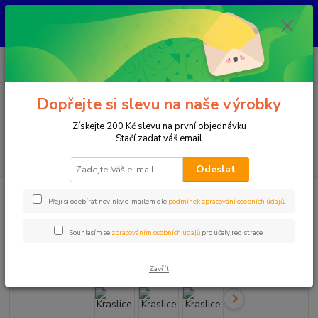
KAŽDÝ KUS JE ORIGINÁL, NIKDY NEBUDE STEJNÝ ! Každý šperk vzniká
ručně nad kahanem jako jediný originál. Jakmile se prodá, už ho znovu
nevytvořím.
0
ks
+420 777 083 918
za
0 Kč
Po-Pá, 8.00 - 20.00
Dopřejte si slevu na naše výrobky
Menu
Získejte 200 Kč slevu na první objednávku
Stačí zadat váš email
Hledat
Odeslat
Úvod
Kraslice
Kraslice
Přeji si odebírat novinky e-mailem dle
podmínek zpracování osobních údajů
.
Kraslice
Souhlasím se
zpracováním osobních údajů
pro účely registrace.
Zavřít