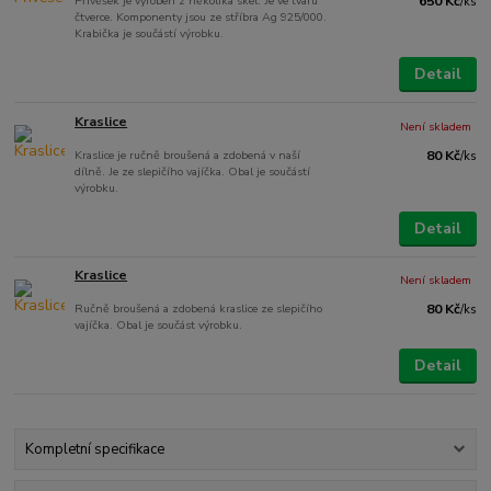
Přívěšek je vyroben z několika skel. Je ve tvaru
650 Kč
/
ks
čtverce. Komponenty jsou ze stříbra Ag 925/000.
Krabička je součástí výrobku.
Detail
Kraslice
Není skladem
Kraslice je ručně broušená a zdobená v naší
80 Kč
/
ks
dílně. Je ze slepičího vajíčka. Obal je součástí
výrobku.
Detail
Kraslice
Není skladem
Ručně broušená a zdobená kraslice ze slepičího
80 Kč
/
ks
vajíčka. Obal je součást výrobku.
Detail
Kompletní specifikace