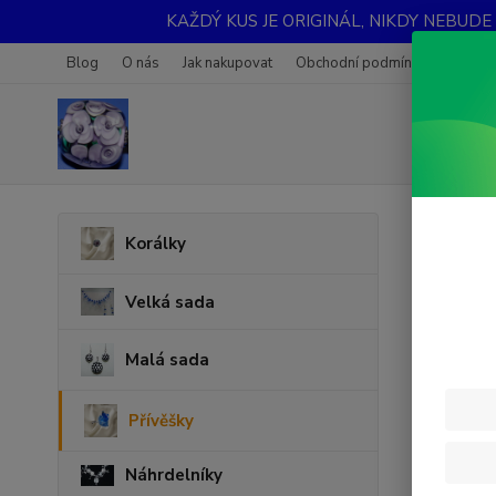
KAŽDÝ KUS JE ORIGINÁL, NIKDY NEBUDE STEJN
Blog
O nás
Jak nakupovat
Obchodní podmínky
Fotoga
Úvod
P
Korálky
Přív
Velká sada
Novinka
Malá sada
Přívěšky
Náhrdelníky