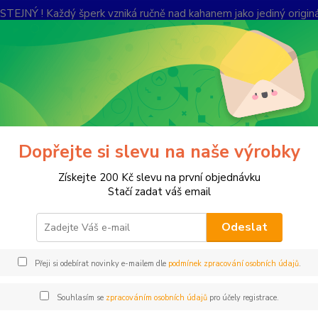
Ý ! Každý šperk vzniká ručně nad kahanem jako jediný originál.
lerie
Kontakty
Ochrana soukromí
Nevíte
Hledat
+420
Po-Pá,
řívěšky
Přívěšek
Dopřejte si slevu na naše výrobky
ěšek
Získejte 200 Kč slevu na první objednávku
Stačí zadat váš email
Odeslat
Přív
Přeji si odebírat novinky e-mailem dle
podmínek zpracování osobních údajů
.
Přívěš
malé b
Souhlasím se
zpracováním osobních údajů
pro účely registrace.
součás