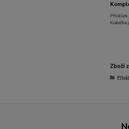
Komple
Přívěšek 
Krabička 
Zboží 
Přívě
N