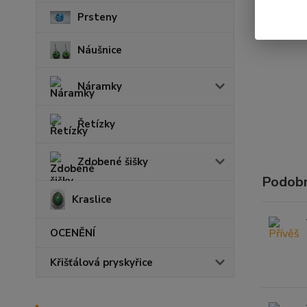
Prsteny
Náušnice
Náramky
Řetízky
Zdobené šišky
Podobn
Kraslice
OCENĚNÍ
Křišťálová pryskyřice