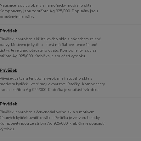
Náušnice jsou vyrobeny z námořnicky modrého skla.
Komponenty jsou ze stříbra Ag 925/000. Doplněny jsou
broušenými korálky.
Přívěšek
Přívěšek je vyroben z křišťálového skla s nádechem zelené
barvy. Motivem je kytička , která má fialové, lehce žíhané
lístky. Je ve tvaru placatého oválu. Komponenty jsou ze
stříbra Ag 925/000. Krabička je součástí výrobku.
Přívěšek
Přívěšek ve tvaru lentilky je vyroben z fialového skla s
motivem kytiček , které mají dvovrstvé lístečky. Komponenty
jsou ze stříbra Ag 925/000. Krabička je součástí výrobku.
Přívěšek
Přívěšek je vyroben z červenofialového skla s motivem
žíhaných kytiček uvnitř korálku. Perlička je ve tvaru lentilky.
Komponety jsou ze stříbra Ag 925/000. krabička je součástí
výrobku.