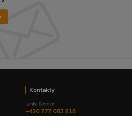
Kontakty
Lenka Bierová
+420 777 083 918
Po-Pá, 8.00 - 20.00
lenka.bierova@seznam.cz