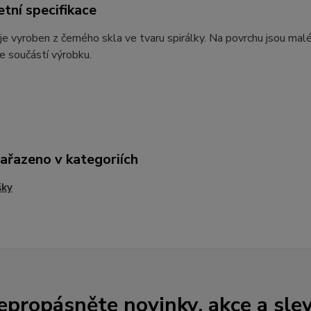
tní specifikace
je vyroben z černého skla ve tvaru spirálky. Na povrchu jsou ma
je součástí výrobku.
zařazeno v kategoriích
šky
epropásněte novinky, akce a slev