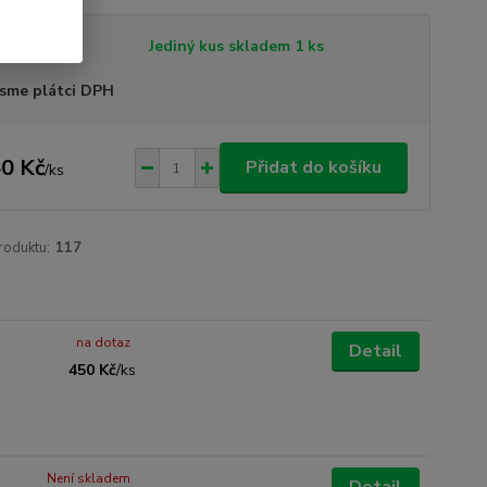
tupnost
Jediný kus skladem 1 ks
sme plátci DPH
0 Kč
Přidat do košíku
/
ks
roduktu:
117
na dotaz
Detail
450 Kč
/
ks
Není skladem