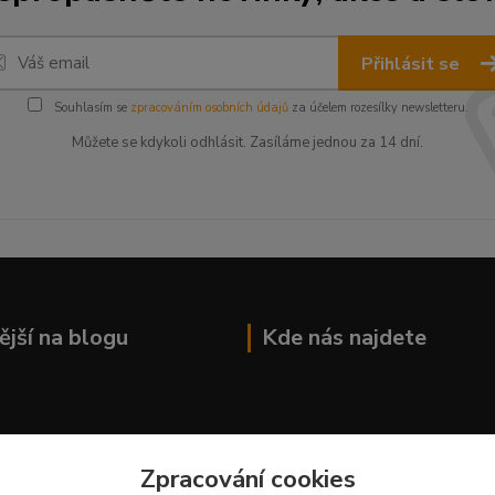
Přihlásit se
Souhlasím se
zpracováním osobních údajů
za účelem rozesílky newsletteru.
Můžete se kdykoli odhlásit. Zasíláme jednou za 14 dní.
ější na blogu
Kde nás najdete
Zpracování cookies