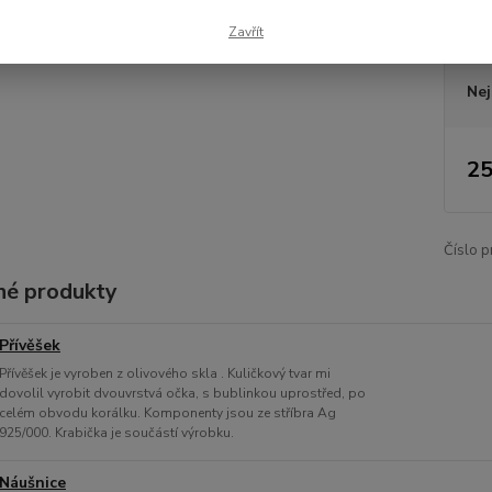
Zavřít
Dos
Nej
25
Číslo p
é produkty
Přívěšek
Přívěšek je vyroben z olivového skla . Kuličkový tvar mi
dovolil vyrobit dvouvrstvá očka, s bublinkou uprostřed, po
celém obvodu korálku. Komponenty jsou ze stříbra Ag
925/000. Krabička je součástí výrobku.
Náušnice