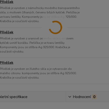
Přívěšek
Přívěšek je vyroben z námořnicky modrého transparentního
skla, s motivem žíhaných, červeno bílých kytiček. Perlička je
ve tvaru lentilky. Komponenty jsou ze stříbra Ag 925/000.
Krabička je součástí výrobku.
Přívěšek
Přívěšek je vyroben z uranově zeleného skla s motivem
kytiček uvnitř korálku. Perlička je ve tvaru lentilky.
Komponenty jsou ze stříbra Ag 925/000. Krabička je
součástí výrobku.
Přívěšek
Přívěšek je vyroben ze žlutého skla a je vytvarován do
malého citronu. komponenty jsou ze stříbra Ag 925/000.
Krabička je součástí výrobku.
etní specifikace
Hodnocení
0