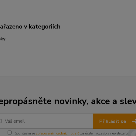
zařazeno v kategoriích
šky
epropásněte novinky, akce a slev
Přihlásit se
Souhlasím se
zpracováním osobních údajů
za účelem rozesílky newsletteru.