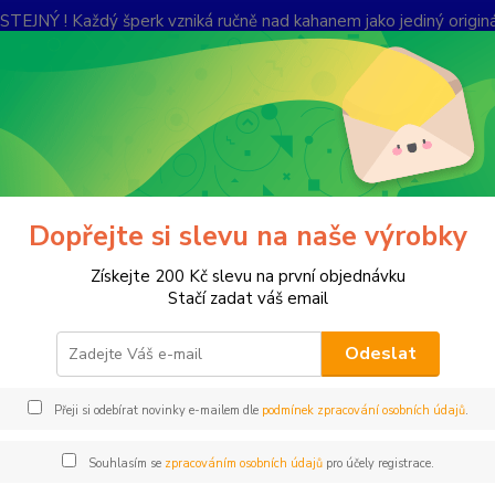
Ý ! Každý šperk vzniká ručně nad kahanem jako jediný originál.
lerie
Kontakty
Ochrana soukromí
Nevíte
Hledat
+420
Po-Pá,
řívěšky
Přívěšek
Dopřejte si slevu na naše výrobky
ěšek
Získejte 200 Kč slevu na první objednávku
Stačí zadat váš email
Odeslat
Přív
Přeji si odebírat novinky e-mailem dle
podmínek zpracování osobních údajů
.
Přívěš
Motivem
Souhlasím se
zpracováním osobních údajů
pro účely registrace.
placat
součás