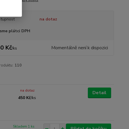
tupnost
na dotaz
sme plátci DPH
0 Kč
Momentálně není k dispozici
/
ks
roduktu:
110
na dotaz
Detail
450 Kč
/
ks
Skladem 1 ks
Přidat do košíku