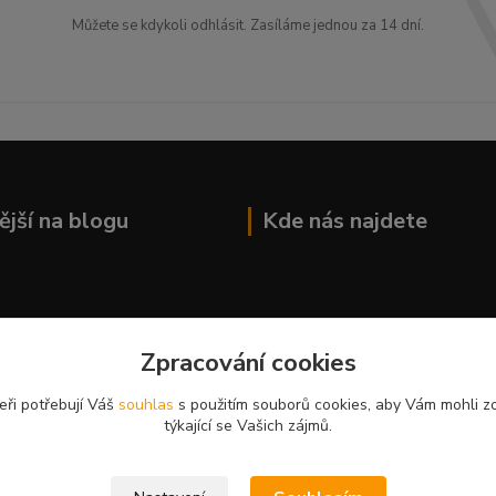
Můžete se kdykoli odhlásit. Zasíláme jednou za 14 dní.
ější na blogu
Kde nás najdete
Zpracování cookies
eři potřebují Váš
souhlas
s použitím souborů cookies, aby Vám mohli z
týkající se Vašich zájmů.