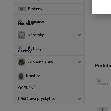
Prsteny
Náušnice
Náramky
Řetízky
Zdobené šišky
Podobn
Kraslice
OCENĚNÍ
Křišťálová pryskyřice