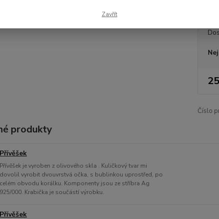
Zavřít
Dos
Nej
25
Číslo p
é produkty
Přívěšek
Přívěšek je vyroben z olivového skla . Kuličkový tvar mi
dovolil vyrobit dvouvrstvá očka, s bublinkou uprostřed, po
celém obvodu korálku. Komponenty jsou ze stříbra Ag
925/000. Krabička je součástí výrobku.
Přívěšek