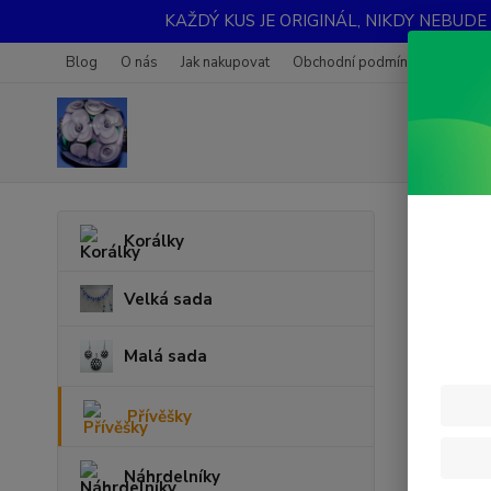
KAŽDÝ KUS JE ORIGINÁL, NIKDY NEBUDE STEJN
Blog
O nás
Jak nakupovat
Obchodní podmínky
Fotoga
Úvod
P
Korálky
Přív
Velká sada
Malá sada
Přívěšky
Náhrdelníky