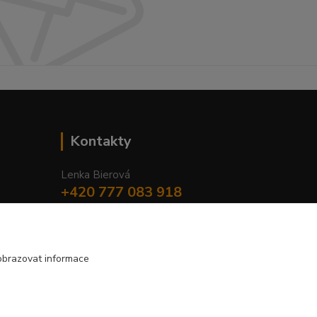
Kontakty
Lenka Bierová
+420 777 083 918
Po-Pá, 8.00 - 20.00
lenka.bierova@seznam.cz
obrazovat informace