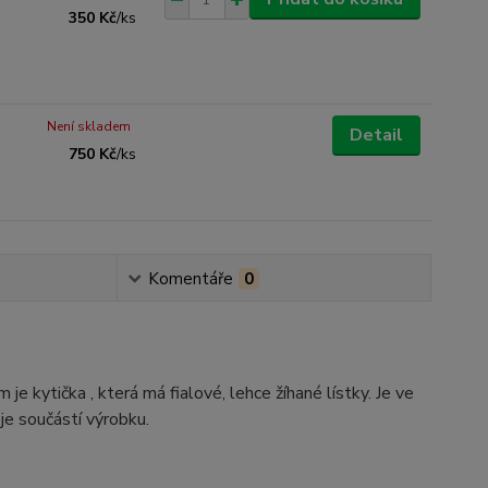
350 Kč
/
ks
Není skladem
Detail
750 Kč
/
ks
Komentáře
0
e kytička , která má fialové, lehce žíhané lístky. Je ve
je součástí výrobku.