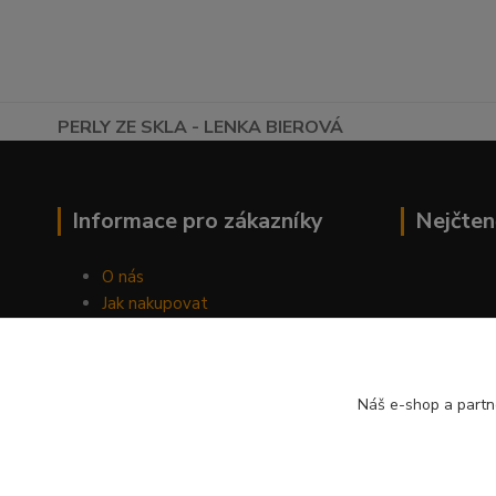
PERLY ZE SKLA - LENKA BIEROVÁ
Informace pro zákazníky
Nejčten
O nás
Jak nakupovat
Obchodní podmínky
Fotogalerie
Kontakty
Náš e-shop a partn
Blog