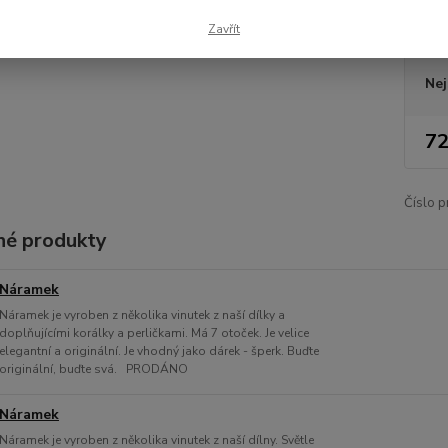
Zavřít
Dos
Nej
72
Číslo p
é produkty
Náramek
Náramek je vyroben z několika vinutek z naší dílky a
doplňujícími korálky a perličkami. Má 7 otoček. Je velice
elegantní a originální. Je vhodný jako dárek - šperk. Buďte
originální, buďte svá. PRODÁNO
Náramek
Náramek je vyroben z několika vinutek z naší dílny. Světle