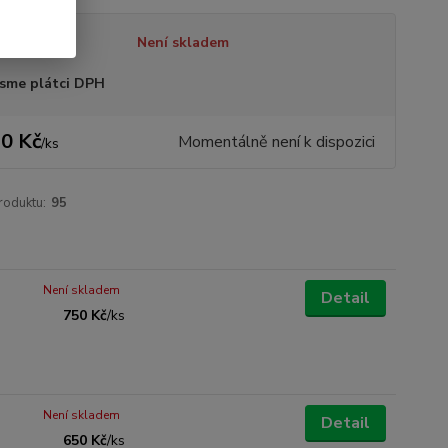
tupnost
Není skladem
sme plátci DPH
0 Kč
Momentálně není k dispozici
/
ks
roduktu:
95
Není skladem
Detail
750 Kč
/
ks
Není skladem
Detail
650 Kč
/
ks