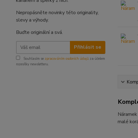
kahanem a šperky z nich.
Nepropásněte novinky této originality,
slevy a výhody.
Buďte originální a svá.
Přihlásit se
Souhlasím se
zpracováním osobních údajů
za účelem
rozesílky newsletteru.
Kompl
Komple
Náramek j
malé kor