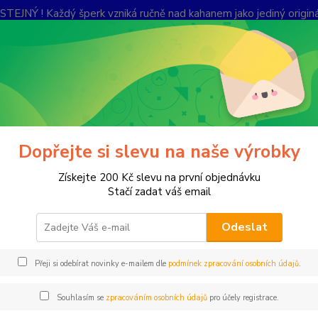
Ý ! Každý šperk vzniká ručně nad kahanem jako jediný originál.
lerie
Kontakty
Ochrana soukromí
Nevíte
Hledat
+420
Po-Pá,
Náramky
Náramek
Dopřejte si slevu na naše výrobky
amek
Získejte 200 Kč slevu na první objednávku
Stačí zadat váš email
Odeslat
Nára
Přeji si odebírat novinky e-mailem dle
podmínek zpracování osobních údajů
.
Nárame
olivov
Souhlasím se
zpracováním osobních údajů
pro účely registrace.
malé k