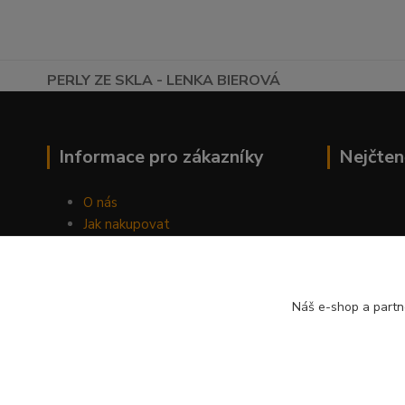
PERLY ZE SKLA - LENKA BIEROVÁ
Informace pro zákazníky
Nejčten
O nás
Jak nakupovat
Obchodní podmínky
Fotogalerie
Kontakty
Náš e-shop a partn
Blog