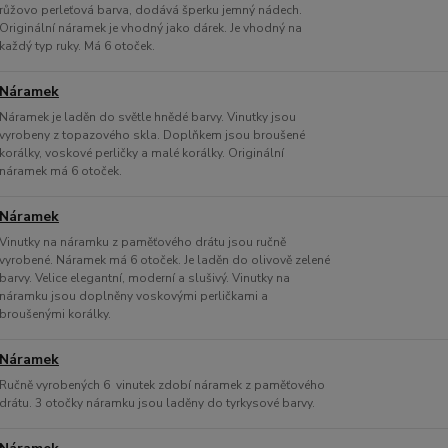
růžovo perleťová barva, dodává šperku jemný nádech.
Originální náramek je vhodný jako dárek. Je vhodný na
každý typ ruky. Má 6 otoček.
Náramek
Náramek je laděn do světle hnědé barvy. Vinutky jsou
vyrobeny z topazového skla. Doplňkem jsou broušené
korálky, voskové perličky a malé korálky. Originální
náramek má 6 otoček.
Náramek
Vinutky na náramku z paměťového drátu jsou ručně
vyrobené. Náramek má 6 otoček. Je laděn do olivově zelené
barvy. Velice elegantní, moderní a slušivý. Vinutky na
náramku jsou doplněny voskovými perličkami a
broušenými korálky.
Náramek
Ručně vyrobených 6 vinutek zdobí náramek z paměťového
drátu. 3 otočky náramku jsou laděny do tyrkysové barvy.