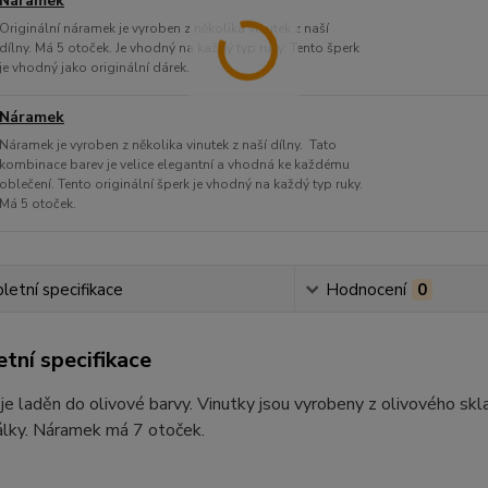
Náramek
Originální náramek je vyroben z několika vinutek z naší
dílny. Má 5 otoček. Je vhodný na každý typ ruky. Tento šperk
je vhodný jako originální dárek.
Náramek
Náramek je vyroben z několika vinutek z naší dílny. Tato
kombinace barev je velice elegantní a vhodná ke každému
oblečení. Tento originální šperk je vhodný na každý typ ruky.
Má 5 otoček.
etní specifikace
Hodnocení
0
tní specifikace
e laděn do olivové barvy. Vinutky jsou vyrobeny z olivového skl
álky. Náramek má 7 otoček.