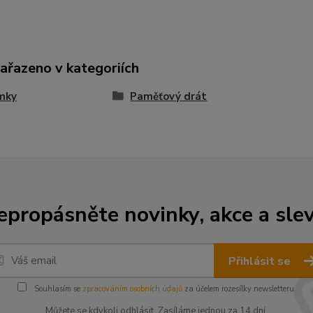
zařazeno v kategoriích
mky
Paměťový drát
epropásněte novinky, akce a slev
Přihlásit se
Souhlasím se
zpracováním osobních údajů
za účelem rozesílky newsletteru.
Můžete se kdykoli odhlásit. Zasíláme jednou za 14 dní.