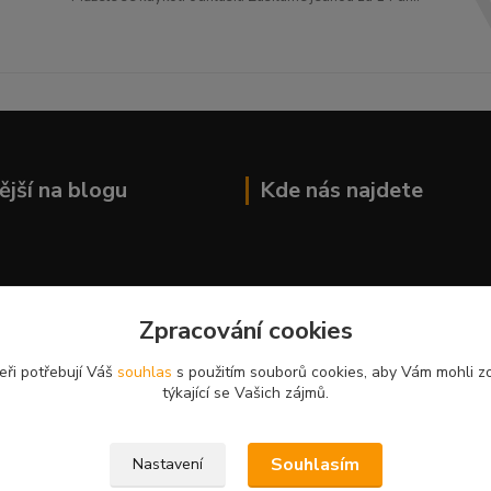
ější na blogu
Kde nás najdete
Zpracování cookies
eři potřebují Váš
souhlas
s použitím souborů cookies, aby Vám mohli z
týkající se Vašich zájmů.
Souhlasím
Nastavení