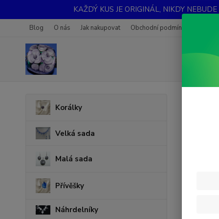
KAŽDÝ KUS JE ORIGINÁL, NIKDY NEBUDE STEJN
Blog
O nás
Jak nakupovat
Obchodní podmínky
Fotoga
Úvod
Korálky
Nár
Velká sada
Malá sada
Přívěšky
Náhrdelníky