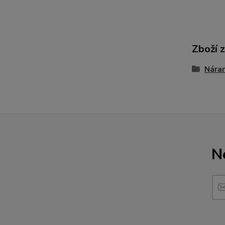
Zboží 
Nára
N