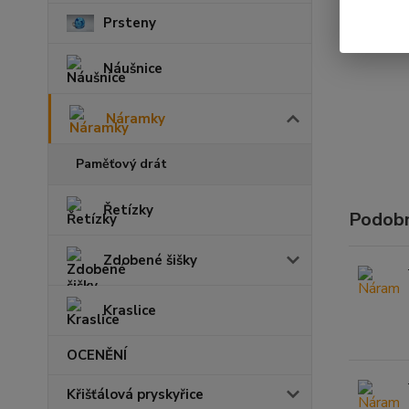
Prsteny
Náušnice
Náramky
Paměťový drát
Řetízky
Podobn
Zdobené šišky
Kraslice
OCENĚNÍ
Křišťálová pryskyřice