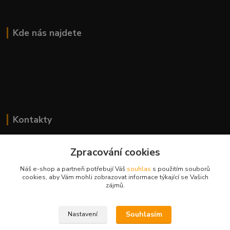
Kde nás najdete
Kontakty
Lenka Bierová
Zpracování cookies
+420 777 083 918
Po-Pá, 8.00 - 20.00
Náš e-shop a partneři potřebují Váš
souhlas
s použitím souborů
cookies, aby Vám mohli zobrazovat informace týkající se Vašich
lenka.bierova@seznam.cz
zájmů.
Souhlasím
Nastavení