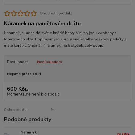
Ohodnotit produkt
Náramek na paměťovém drátu
Náramek je laděn do světle hnědé barvy. Vinutky jsou vyrobeny z
topazového skla. Doplňkem jsou broušené korálky, voskové perličky a
malé korálky. Originální náramek má 6 otoček.
celý popis
Dostupnost
Není skladem
Nejsme plátci DPH
600 Kč
/
ks
Momentálně není k dispozici
Číslo produktu:
94
Podobné produkty
Náramek
na dotaz