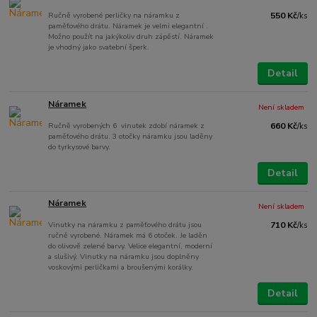
Ručně vyrobené perličky na náramku z
550 Kč
/
ks
paměťového drátu. Náramek je velmi elegantní .
Možno použít na jakýkoliv druh zápěstí. Náramek
je vhodný jako svatební šperk.
Detail
Náramek
Není skladem
Ručně vyrobených 6 vinutek zdobí náramek z
660 Kč
/
ks
paměťového drátu. 3 otočky náramku jsou laděny
do tyrkysové barvy.
Detail
Náramek
Není skladem
Vinutky na náramku z paměťového drátu jsou
710 Kč
/
ks
ručně vyrobené. Náramek má 6 otoček. Je laděn
do olivově zelené barvy. Velice elegantní, moderní
a slušivý. Vinutky na náramku jsou doplněny
voskovými perličkami a broušenými korálky.
Detail