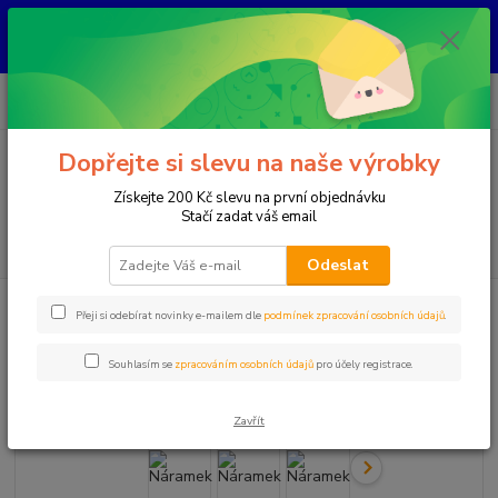
KAŽDÝ KUS JE ORIGINÁL, NIKDY NEBUDE STEJNÝ ! Každý šperk vzniká
ručně nad kahanem jako jediný originál. Jakmile se prodá, už ho znovu
nevytvořím.
0
ks
+420 777 083 918
za
0 Kč
Po-Pá, 8.00 - 20.00
Dopřejte si slevu na naše výrobky
Menu
Získejte 200 Kč slevu na první objednávku
Stačí zadat váš email
Hledat
Odeslat
Úvod
Náramky
Náramek
Přeji si odebírat novinky e-mailem dle
podmínek zpracování osobních údajů
.
Náramek
Souhlasím se
zpracováním osobních údajů
pro účely registrace.
Zavřít