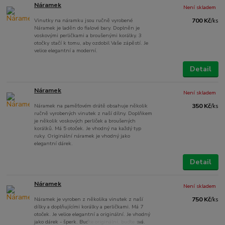
Náramek
Není skladem
Vinutky na náramku jsou ručně vyrobené
700 Kč
/
ks
Náramek je laděn do fialové bary. Doplněn je
voskovými perličkami a broušenými korálky. 3
otočky stačí k tomu, aby ozdobil Vaše zápěstí. Je
velice elegantní a moderní.
Detail
Náramek
Není skladem
Náramek na paměťovém drátě obsahuje několik
350 Kč
/
ks
ručně vyrobených vinutek z naší dílny. Doplňkem
je několik voskových perliček a broušených
korálků. Má 5 otoček. Je vhodný na každý typ
ruky. Originální náramek je vhodný jako
elegantní dárek.
Detail
Náramek
Není skladem
Náramek je vyroben z několika vinutek z naší
750 Kč
/
ks
dílky a doplňujícími korálky a perličkami. Má 7
otoček. Je velice elegantní a originální. Je vhodný
jako dárek - šperk. Buďte originální, buďte svá.