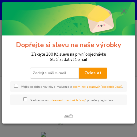
KAŽDÝ KUS JE ORIGINÁL, NIKDY NEBUDE STEJNÝ ! Každý šperk vzniká
ručně nad kahanem jako jediný originál. Jakmile se prodá, už ho znovu
nevytvořím.
0
ks
+420 777 083 918
za
0 Kč
Po-Pá, 8.00 - 20.00
Dopřejte si slevu na naše výrobky
Menu
Získejte 200 Kč slevu na první objednávku
Stačí zadat váš email
Hledat
Odeslat
Úvod
Přívěšek
Přeji si odebírat novinky e-mailem dle
podmínek zpracování osobních údajů
.
Přívěšek
Souhlasím se
zpracováním osobních údajů
pro účely registrace.
Novinka
Zavřít