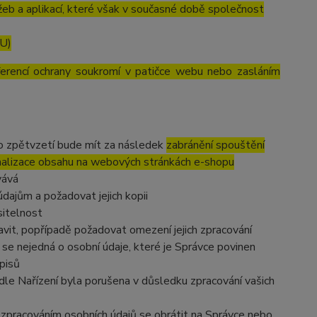
eb a aplikací, které však v současné době společnost
EU)
ferencí ochrany soukromí v patičce webu nebo zasláním
to zpětvzetí bude mít za následek
zabránění spouštění
nalizace obsahu na webových stránkách e-shopu
vává
dajům a požadovat jejich kopii
sitelnost
vit, popřípadě požadovat omezení jejich zpracování
se nejedná o osobní údaje, které je Správce povinen
pisů
dle Nařízení byla porušena v důsledku zpracování vašich
e zpracováním osobních údajů se obrátit na Správce nebo