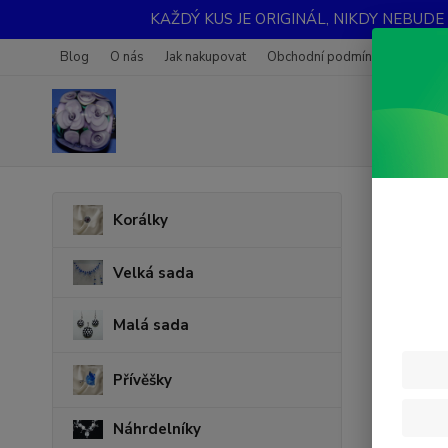
KAŽDÝ KUS JE ORIGINÁL, NIKDY NEBUDE STEJN
Blog
O nás
Jak nakupovat
Obchodní podmínky
Fotoga
Úvod
S
Korálky
Souh
Velká sada
mark
Malá sada
Udě
„Sp
Přívěšky
se 
oso
Náhrdelníky