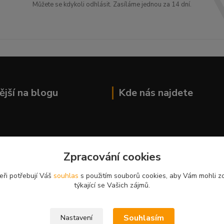
Můžete se kdykoli odhlásit. Zasíláme jednou za 14 dní.
ější na blogu
Kde nás najdete
Zpracování cookies
eři potřebují Váš
souhlas
s použitím souborů cookies, aby Vám mohli z
týkající se Vašich zájmů.
Souhlasím
Nastavení