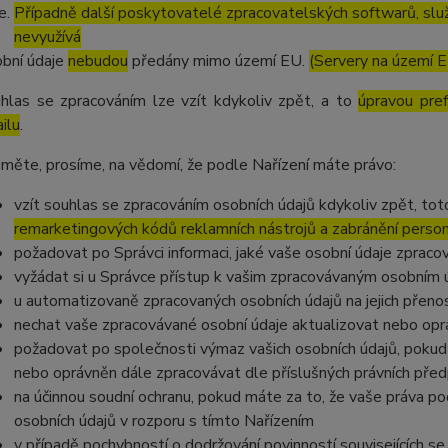
Případně další poskytovatelé zpracovatelských softwarů, služ
nevyužívá
bní údaje
nebudou
předány mimo území EU.
(Servery na území 
hlas se zpracováním lze vzít kdykoliv zpět, a to
úpravou pre
ilu
.
měte, prosíme, na vědomí, že podle Nařízení máte právo:
vzít souhlas se zpracováním osobních údajů kdykoliv zpět, to
remarketingových kódů reklamních nástrojů a zabránění perso
požadovat po Správci informaci, jaké vaše osobní údaje zpraco
vyžádat si u Správce přístup k vašim zpracovávaným osobním ú
u automatizovaně zpracovaných osobních údajů na jejich přeno
nechat vaše zpracovávané osobní údaje aktualizovat nebo opra
požadovat po společnosti výmaz vašich osobních údajů, pokud 
nebo oprávněn dále zpracovávat dle příslušných právních před
na účinnou soudní ochranu, pokud máte za to, že vaše práva po
osobních údajů v rozporu s tímto Nařízením
v případě pochybností o dodržování povinností souvisejících s