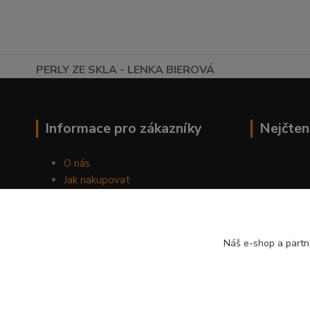
PERLY ZE SKLA - LENKA BIEROVÁ
Informace pro zákazníky
Nejčten
O nás
Jak nakupovat
Obchodní podmínky
Fotogalerie
Kontakty
Náš e-shop a partn
Blog