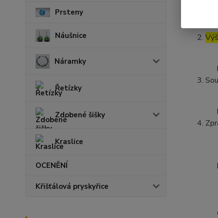
Prsteny
Náušnice
Výš
Náramky
Sou
Řetízky
Zdobené šišky
Zpr
Kraslice
OCENĚNÍ
Křišťálová pryskyřice