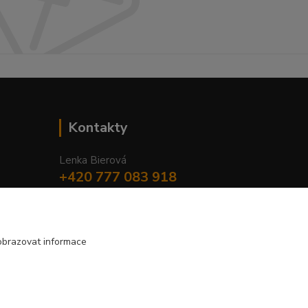
Kontakty
Lenka Bierová
+420 777 083 918
Po-Pá, 8.00 - 20.00
lenka.bierova@seznam.cz
obrazovat informace