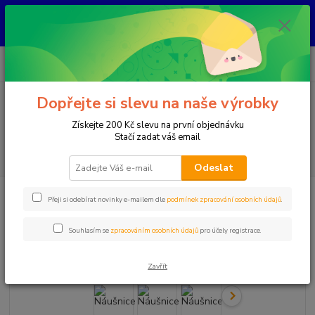
KAŽDÝ KUS JE ORIGINÁL, NIKDY NEBUDE STEJNÝ ! Každý šperk vzniká
ručně nad kahanem jako jediný originál. Jakmile se prodá, už ho znovu
nevytvořím.
0
ks
+420 777 083 918
za
0 Kč
Po-Pá, 8.00 - 20.00
Dopřejte si slevu na naše výrobky
Menu
Získejte 200 Kč slevu na první objednávku
Stačí zadat váš email
Hledat
Odeslat
Úvod
Náušnice
Náušnice
Přeji si odebírat novinky e-mailem dle
podmínek zpracování osobních údajů
.
Náušnice
Souhlasím se
zpracováním osobních údajů
pro účely registrace.
Zavřít