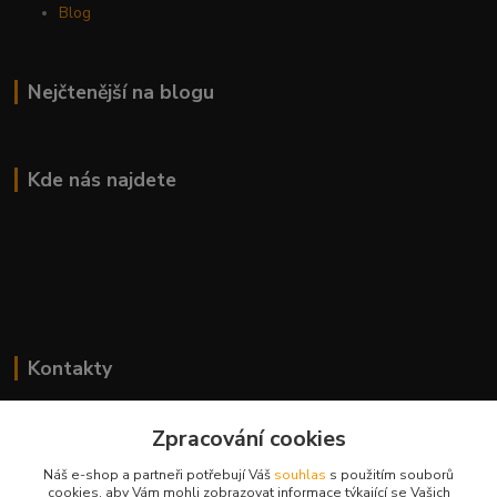
Blog
Nejčtenější na blogu
Kde nás najdete
Kontakty
Lenka Bierová
+420 777 083 918
Zpracování cookies
Po-Pá, 8.00 - 20.00
Náš e-shop a partneři potřebují Váš
souhlas
s použitím souborů
cookies, aby Vám mohli zobrazovat informace týkající se Vašich