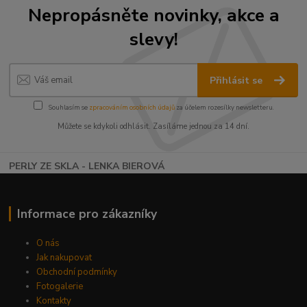
Nepropásněte novinky, akce a
slevy!
Přihlásit se
Souhlasím se
zpracováním osobních údajů
za účelem rozesílky newsletteru.
Můžete se kdykoli odhlásit. Zasíláme jednou za 14 dní.
PERLY ZE SKLA - LENKA BIEROVÁ
Informace pro zákazníky
O nás
Jak nakupovat
Obchodní podmínky
Fotogalerie
Kontakty